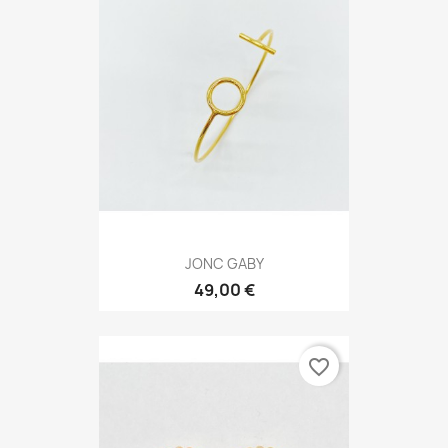
JONC GABY
49,00 €
favorite_border