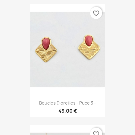
favorite_border
Boucles D'oreilles - Puce 3 -
45,00 €
favorite_border