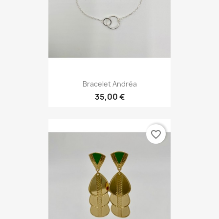
Bracelet Andréa
35,00 €
favorite_border