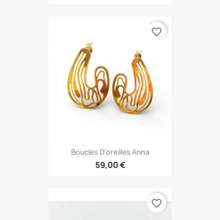
favorite_border
Boucles D'oreilles Anna
59,00 €
favorite_border