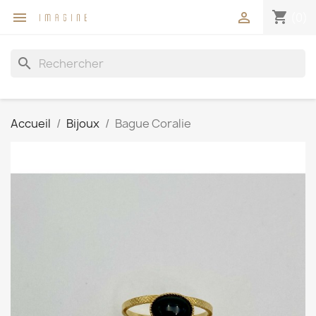
shopping_cart


(0)
search
Accueil
Bijoux
Bague Coralie