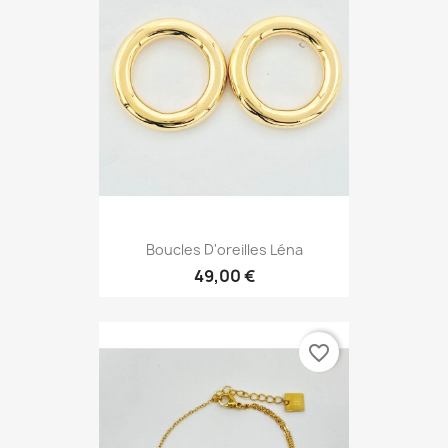
Boucles D'oreilles Léna
49,00 €
favorite_border