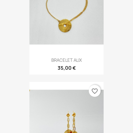
BRACELET ALIX
35,00 €
favorite_border