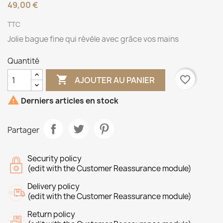
49,00 €
TTC
Jolie bague fine qui révèle avec grâce vos mains
Quantité

favorite_border
AJOUTER AU PANIER

Derniers articles en stock
Partager
Security policy
(edit with the Customer Reassurance module)
Delivery policy
(edit with the Customer Reassurance module)
Return policy